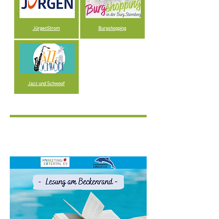
JürgenStrom
Burgshopping
Jazz und Schwoof