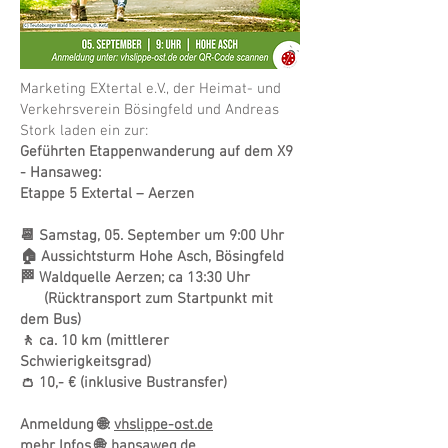
Marketing EXtertal e.V., der Heimat- und
Verkehrsverein Bösingfeld und Andreas
Stork laden ein zur:
Geführten Etappenwanderung auf dem X9
- Hansaweg:
Etappe 5 Extertal – Aerzen
📆 Samstag, 05. September um 9:00 Uhr
🏠 Aussichtsturm Hohe Asch, Bösingfeld
🏁 Waldquelle Aerzen; ca 13:30 Uhr
(Rücktransport zum Startpunkt mit
dem Bus)
🚶 ca. 10 km (mittlerer
Schwierigkeitsgrad)
👛 10,- € (inklusive Bustransfer)
Anmeldung 🌐:
vhslippe-ost.de
mehr Infos 🌐:
hansaweg.de