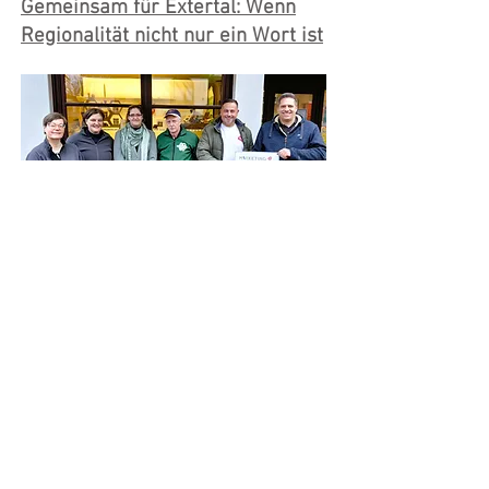
Gemeinsam für Extertal: Wenn
Regionalität nicht nur ein Wort ist
Neue Projektidee bringt lokale
Lebensmittelerzeuger im Schaufenster
von Marketing Extertal zusammen.
Ob Honigprodukte, Fleisch- und
Wurtswaren, Käseerzeugnisse, frische
Backwaren oder Eier und
Geflügelprodukte, für jeden Geschmack ist
etwas dabei. Und das beste: alle
Erzeugnisse werden vor Ort hergestellt