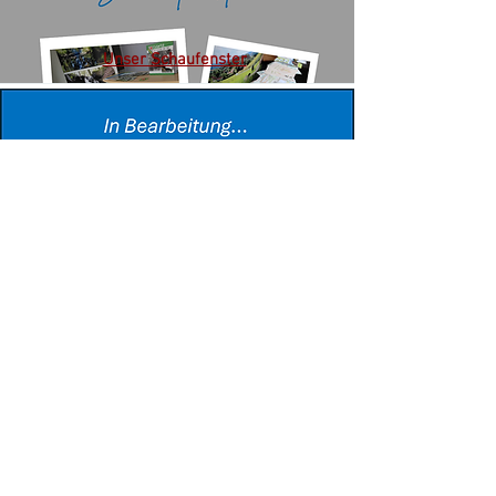
Unser Schaufenster
Echt Extertal
Wir bitten um Geduld: noch mehr
Themenbereiche werden demnächst
veröffentlicht...