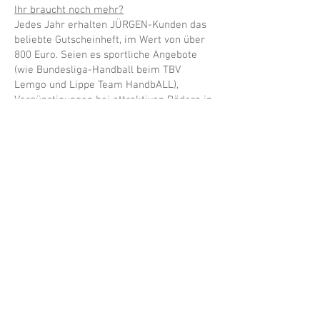
Ihr braucht noch mehr?
Jedes Jahr erhalten JÜRGEN-Kunden das
beliebte Gutscheinheft, im Wert von über
800 Euro. Seien es sportliche Angebote
(wie Bundesliga-Handball beim TBV
Lemgo und Lippe Team HandbALL),
Vergünstigungen bei attraktiven Bädern in
der Region sowie viele weitere Erlebnisse
für Körper, Seele und Gaumen. Auch hier
gilt unser Motto „Von der Region für die
Region“.
Jetzt den Newsletter anmelden!
Der JÜRGEN-Newsletter ist der perfekte
Begleiter durchs ganze Jahr. Er bringt die
neuesten Nachrichten über das
Unternehmen, ins Haus: die
Stadtwerkenergie Ostwestfalen-Lippe
GmbH. Zugleich sorgt er für
Überraschungen wie tolle Gewinnspiele
und Aktionen. Und dazu wird es immer