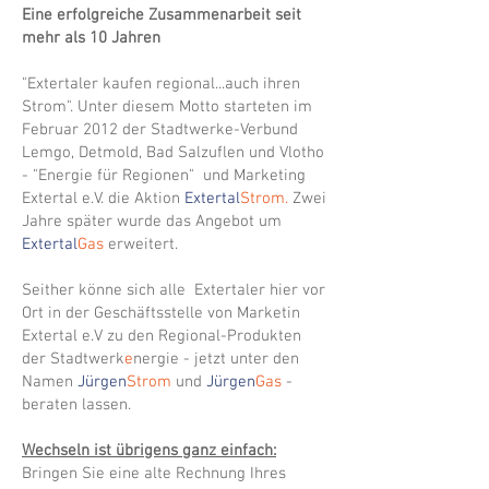
Eine erfolgreiche Zusammenarbeit seit
mehr als 10 Jahren
"Extertaler kaufen regional...auch ihren
Strom". Unter diesem Motto starteten im
Februar 2012 der Stadtwerke-Verbund
Lemgo, Detmold, Bad Salzuflen und Vlotho
- "Energie für Regionen" und Marketing
Extertal e.V. die Aktion
Extertal
Strom.
Zwei
Jahre später wurde das Angebot um
Extertal
Gas
erweitert.
Seither könne sich alle Extertaler hier vor
Ort in der Geschäftsstelle von Marketin
Extertal e.V zu den Regional-Produkten
der Stadtwerk
e
nergie - jetzt unter den
Namen
Jürgen
Strom
und
Jürgen
Gas
-
beraten lassen.
Wechseln ist übrigens ganz einfach:
Bringen Sie eine alte Rechnung Ihres