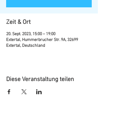
Zeit & Ort
20. Sept. 2023, 15:00 – 19:00
Extertal, Hummerbrucher Str. 9A, 32699
Extertal, Deutschland
Diese Veranstaltung teilen
Marketing Extertal e.V.
Mittelstraße 10 - 12
32699 Extertal
Telefon: 05262 99 68 24 (während der Öffnungszeiten)