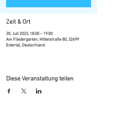
Zeit & Ort
20. Juli 2023, 18:00 – 19:00
Am Fliedergarten, Mittelstraße 80, 32699
Extertal, Deutschland
Diese Veranstaltung teilen
Marketing Extertal e.V.
Mittelstraße 10 - 12
32699 Extertal
Telefon: 05262 99 68 24 (während der Öffnungszeiten)