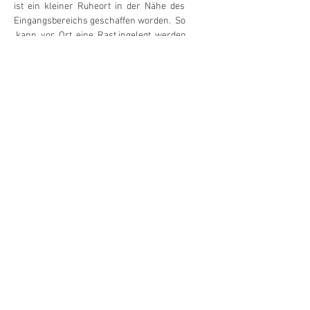
ist  ein  kleiner  Ruheort  in  der  Nähe  des 
Eingangsbereichs geschaffen worden.  So 
 kann  vor  Ort  eine  Rast ingelegt  werden. 
 Eine  große  Informationstafel  ziert  ebenfalls 
 den  Eingangsbereich…
Mehr anzeigen
Diese Veranstaltung teilen
Marketing Extertal e.V.
Mittelstraße 10 - 12
32699 Extertal
Telefon: 05262 99 68 24 (während der Öffnungszeiten)
E-Mail: info@marketing-extertal.de