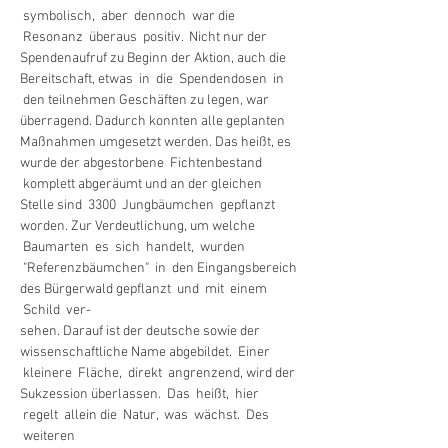
 symbolisch,  aber  dennoch  war die 
 Resonanz  überaus  positiv.  Nicht nur der 
Spendenaufruf zu Beginn der Aktion, auch die 
Bereitschaft, etwas  in  die  Spendendosen  in 
 den teilnehmen Geschäften zu legen, war 
überragend. Dadurch konnten alle geplanten 
Maßnahmen umgesetzt werden. Das heißt, es 
wurde der abgestorbene  Fichtenbestand 
 komplett abgeräumt und an der gleichen 
Stelle sind  3300  Jungbäumchen  gepflanzt 
worden. Zur Verdeutlichung, um welche 
 Baumarten  es  sich  handelt,  wurden 
 "Referenzbäumchen"  in  den Eingangsbereich 
des Bürgerwald gepflanzt  und  mit  einem 
 Schild  ver-

sehen. Darauf ist der deutsche sowie der 
wissenschaftliche Name abgebildet.  Einer 
 kleinere  Fläche,  direkt  angrenzend, wird der 
Sukzession überlassen.  Das  heißt,  hier 
 regelt  allein die  Natur,  was  wächst.  Des 
 weiteren  
