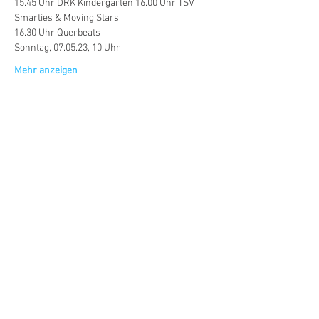
15.45 Uhr DRK Kindergarten 16.00 Uhr TSV 
Smarties & Moving Stars
16.30 Uhr Querbeats
Sonntag, 07.05.23, 10 Uhr
Mehr anzeigen
Diese Veranstaltung teilen
Marketing Extertal e.V.
Mittelstraße 10 - 12
32699 Extertal
Telefon: 05262 99 68 24 (während der Öffnungszeiten)
E-Mail: info@marketing-extertal.de
Öffnungszeiten Geschäftsstelle